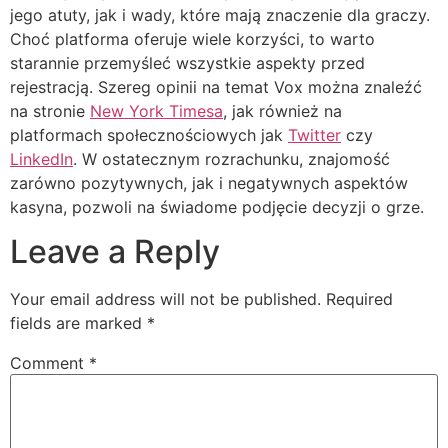
jego atuty, jak i wady, które mają znaczenie dla graczy.
Choć platforma oferuje wiele korzyści, to warto
starannie przemyśleć wszystkie aspekty przed
rejestracją. Szereg opinii na temat Vox można znaleźć
na stronie
New York Timesa
, jak również na
platformach społecznościowych jak
Twitter
czy
LinkedIn
. W ostatecznym rozrachunku, znajomość
zarówno pozytywnych, jak i negatywnych aspektów
kasyna, pozwoli na świadome podjęcie decyzji o grze.
Leave a Reply
Your email address will not be published.
Required
fields are marked
*
Comment
*