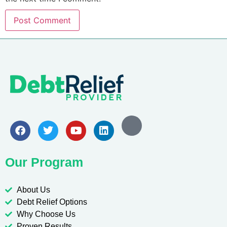
Our Program
About Us
Debt Relief Options
Why Choose Us
Proven Results