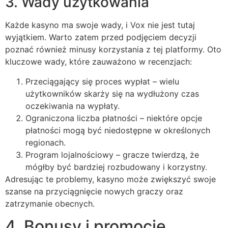
3. Wady użytkowania
Każde kasyno ma swoje wady, i Vox nie jest tutaj
wyjątkiem. Warto zatem przed podjęciem decyzji
poznać również minusy korzystania z tej platformy. Oto
kluczowe wady, które zauważono w recenzjach:
Przeciągający się proces wypłat – wielu
użytkowników skarży się na wydłużony czas
oczekiwania na wypłaty.
Ograniczona liczba płatności – niektóre opcje
płatności mogą być niedostępne w określonych
regionach.
Program lojalnościowy – gracze twierdzą, że
mógłby być bardziej rozbudowany i korzystny.
Adresując te problemy, kasyno może zwiększyć swoje
szanse na przyciągnięcie nowych graczy oraz
zatrzymanie obecnych.
4. Bonusy i promocje